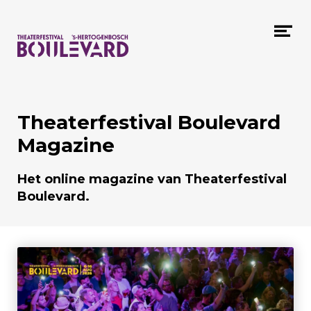
Naar hoofdcontent
Me
op
Theaterfestival Boulevard
Magazine
Het online magazine van Theaterfestival
Boulevard.